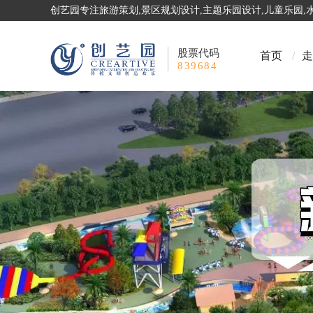
创艺园专注旅游策划,景区规划设计,主题乐园设计,儿童乐园
股票代码
首页
/
走
839684