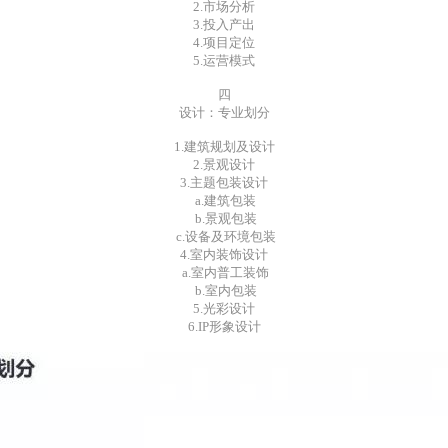
2.市场分析
3.投入产出
4.项目定位
5.运营模式
四
设计：专业划分
1.建筑规划及设计
2.景观设计
3.主题包装设计
a.建筑包装
b.景观包装
c.设备及环境包装
4.室内装饰设计
a.室内普工装饰
b.室内包装
5.光彩设计
6.IP形象设计