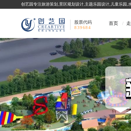
创艺园专注旅游策划,景区规划设计,主题乐园设计,儿童乐园
股票代码
首页
/
走
839684