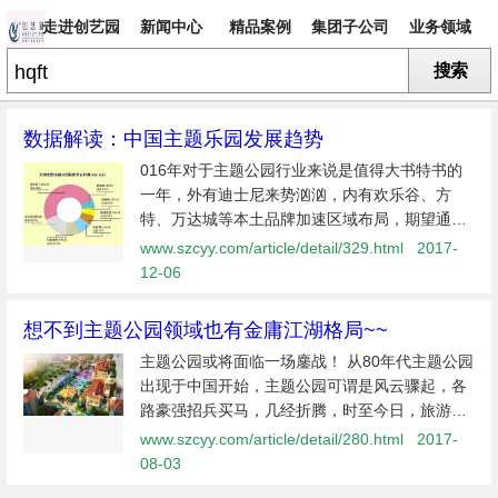
走进创艺园
新闻中心
精品案例
集团子公司
业务领域
搜索
专题
数据解读：中国主题乐园发展趋势
016年对于主题公园行业来说是值得大书特书的
一年，外有迪士尼来势汹汹，内有欢乐谷、方
特、万达城等本土品牌加速区域布局，期望通过
快速扩张、连点成片，形成合力出击。然而，在
www.szcyy.com/article/detail/329.html
2017-
驶入发展快车道后，表面风光无限的主题公园，
12-06
却也背负了“浮躁”、“过热”等质疑...
想不到主题公园领域也有金庸江湖格局~~
主题公园或将面临一场鏖战！ 从80年代主题公园
出现于中国开始，主题公园可谓是风云骤起，各
路豪强招兵买马，几经折腾，时至今日，旅游业
乃至细分到文旅产业的旅游政策都已大大开放，
www.szcyy.com/article/detail/280.html
2017-
主题公园也逐渐形成了几大初具规模的派系，更
08-03