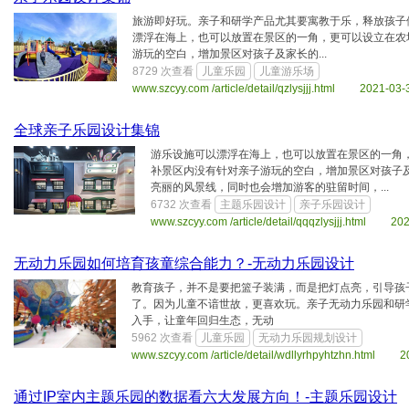
旅游即好玩。亲子和研学产品尤其要寓教于乐，释放孩子
漂浮在海上，也可以放置在景区的一角，更可以设立在农
游玩的空白，增加景区对孩子及家长的...
8729 次查看
儿童乐园
儿童游乐场
www.szcyy.com /article/detail/qzlysjjj.html 2021-03-
全球亲子乐园设计集锦
游乐设施可以漂浮在海上，也可以放置在景区的一角
补景区内没有针对亲子游玩的空白，增加景区对孩子
亮丽的风景线，同时也会增加游客的驻留时间，...
6732 次查看
主题乐园设计
亲子乐园设计
www.szcyy.com /article/detail/qqqzlysjjj.html 20
无动力乐园如何培育孩童综合能力？-无动力乐园设计
教育孩子，并不是要把篮子装满，而是把灯点亮，引导孩
了。因为儿童不谙世故，更喜欢玩。亲子无动力乐园和研
入手，让童年回归生态，无动
5962 次查看
儿童乐园
无动力乐园规划设计
www.szcyy.com /article/detail/wdllyrhpyhtzhn.html 
通过IP室内主题乐园的数据看六大发展方向！-主题乐园设计