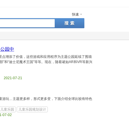
快速
题公园中
景点增添了价值，这些游戏和应用程序为主题公园延续了围墙
”和“迪士尼魔术王国”等等。现在，随着诸如AR和VR等新兴
ml 2021-07-21
童游玩，主题更多样，形式更多变，下面介绍全球比较有特色
题儿童乐园
儿童乐园规划设计
1-07-02