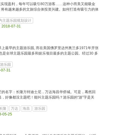
年就实现盈利，每年可以吸引80万游客……这种小而美又能吸金
，将有越来越多的文旅综合体投资兴建。如何打造有吸引力的体
内主题乐园规划设计
l 2018-07-31
) 是世界上最早的主题游乐园, 而在美国佛罗里达州奥兰多1971年开张
游乐园, 也是全球主题乐园最多和娱乐项目最多的主题公园。经过30 多
游乐园
-07-31
烂的名字：长隆方特迪士尼，万达海昌华侨城。可是，蓦然回
，好像都没主题吧！能叫主题乐园吗？游乐园的“游”字是关
长隆
万达
海昌
游乐园
8-05-25