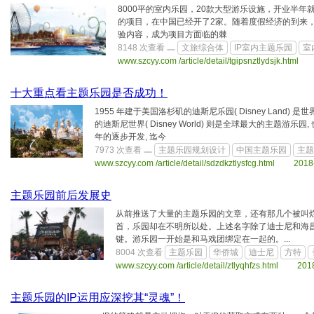
8000平的室内乐园，20款大型游乐设施，开业半
的项目，在中国已经开了2家。随着度假经济的到来
验内容，成为项目方面临的棘
8148 次查看
文旅综合体
IP室内主题乐园
室
www.szcyy.com /article/detail/tgipsnztlydsjk.htm
十大重点看主题乐园是否成功！
1955 年建于美国洛杉矶的迪斯尼乐园( Disney Land
的迪斯尼世界( Disney World) 则是全球最大的主题
年的逐步开发, 迄今
7973 次查看
主题乐园规划设计
中国主题乐园
主题
www.szcyy.com /article/detail/sdzdkztlysfcg.html 2018
主题乐园前后发展史
从前推送了大量的主题乐园的文章，还有那几个被叫
首，乐园却在不明所以处。上述名字除了迪士尼和海昌
键。游乐园一开始是和马戏团绑定在一起的。...
8004 次查看
主题乐园
华侨城
迪士尼
方特
www.szcyy.com /article/detail/ztlyqhfzs.html 201
主题乐园的IP运用应深挖其“灵魂”！