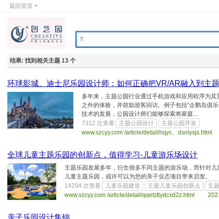
返回首页
结果:
找到相关主题 13 个
环球影城、迪士尼乐园设计师：如何正确把VR/AR融入到主
多年来，主题公园行业通过手机游戏和应用程序为其
之外的体验，并鼓励游客回访。例子包括“企鹅岛俱乐部
技术的发展，公园设计师们能够探索将家庭...
7312 次查看
主题公园设计
主题公园开发
www.szcyy.com /article/detail/hqyc、dsnlysjs.ht
全球儿童主题乐园的创新点，值得学习-儿童游乐场设计
主题乐园发展多年，衍生很多不同主题的游乐场，而针对儿
儿童主题乐园，或许可以为您的亲子业态项目带来启发。
14294 次查看
儿童乐园建造
主题儿童乐园创新点
主
www.szcyy.com /article/detail/qqetztlydcxd2z.html 202
亲子乐园设计集锦