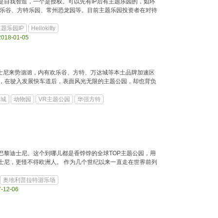
个是自我智造，一个是授权。可以先有IP后有主题乐园的，如环
P，如欢乐谷、方特乐园、常州恐龙园等。目前主题乐园投资者在对待
题乐园IP
Hellokitty
2018-01-05
迪士尼来势汹汹，内有欢乐谷、方特、万达城等本土品牌加速区
，在驶入发展快车道后，表面风光无限的主题公园，却也背负
达城
动物园
VR主题公园
华强方特
巴黎迪士尼。这个到哪儿都是香饽饽的全球TOP主题公园，用
士尼，更怪不得欧洲人。 作为几个世纪以来一直走在世界前列
奥地利普拉特游乐场
7-12-06