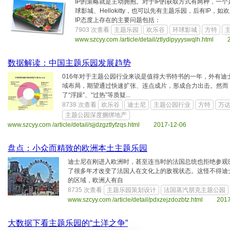
IP的策略就是主动拥抱。对于IP的获取方式有两种，一
球影城、Hellokitty，也可以先有主题乐园，后有I
IP态度上存在的主要问题包括：
7903 次查看
主题乐园
欢乐谷
环球影城
方特
主
www.szcyy.com /article/detail/ztlydipyyyswqlh.html 
数据解读：中国主题乐园发展趋势
016年对于主题公园行业来说是值得大书特书的一年，外有
域布局，期望通过快速扩张、连点成片，形成合力出击。然而
了“浮躁”、“过热”等质疑...
8738 次查看
欢乐谷
迪士尼
主题公园行业
方特
万
主题公园深度捆绑地产
www.szcyy.com /article/detail/sjjdzgztlyfzqs.html 2017-12-06
盘点：小众而精致的欧洲本土主题乐园
迪士尼在刚进入欧洲时，甚至连当时的法国总统也拒绝参观
了很多年才改变了法国人在文化上的敌视状态。这怪不得迪
的区域，欧洲人有自
8735 次查看
主题乐园策划设计
法国蒸汽朋克主题公园
www.szcyy.com /article/detail/pdxzejzdozbtz.html 201
大数据下看主题乐园的“土洋之争”