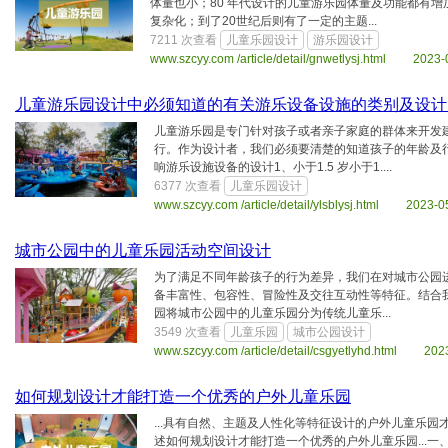
体量也小；80 年代设计的儿童游乐园体量及功能都有
复杂化；到了20世纪后则有了一定的主题...
7211 次查看
儿童乐园设计
游乐园设计
www.szcyy.com /article/detail/gnwetlysj.html 2023-
儿童游乐园设计中必须知道的有关游乐设备设施的类别及设计
儿童游乐园是专门针对孩子或者亲子家庭的群体来开发
行。作为设计者，我们必须要清楚的知道孩子的年龄及
响游乐设施设备的设计1、小于1.5 岁小于1....
6377 次查看
儿童乐园设计
www.szcyy.com /article/detail/ylsblysj.html 2023-0
城市公园中的儿童乐园活动空间设计
为了满足不同年龄孩子的行为差异，我们在对城市公园
备丰富性、包容性、冒险性及交往互动性等特征。结合
园将城市公园中的儿童乐园分为传统儿童乐...
3549 次查看
儿童乐园
城市公园设计
www.szcyy.com /article/detail/csgyetlyhd.html 202
如何规划设计才能打造一个优秀的户外儿童乐园
...具有自然、主题及人性化等特征设计的户外儿童乐
述如何规划设计才能打造一个优秀的户外儿童乐园...一