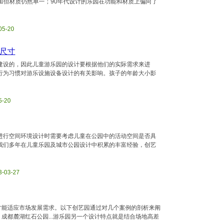
增加但材质仍然单一；90年代设计的乐园在功能和材质上偏向了
05-20
尺寸
建设的，因此儿童游乐园的设计要根据他们的实际需求来进
行为习惯对游乐设施设备设计的有关影响。孩子的年龄大小影
5-20
进行空间环境设计时需要考虑儿童在公园中的活动空间是否具
我们多年在儿童乐园及城市公园设计中积累的丰富经验，创艺
3-03-27
园才能适应市场发展需求。以下创艺园通过对几个案例的剖析来阐
、成都麓湖红石公园...游乐园另一个设计特点就是结合场地高差