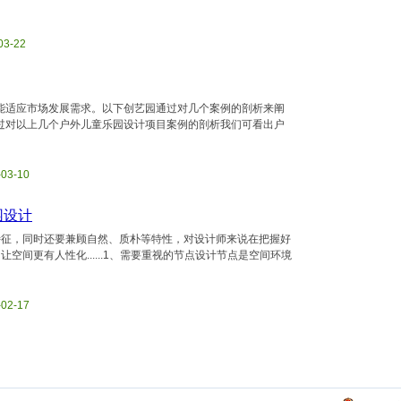
03-22
能适应市场发展需求。以下创艺园通过对几个案例的剖析来阐
过对以上几个户外儿童乐园设计项目案例的剖析我们可看出户
-03-10
园设计
特征，同时还要兼顾自然、质朴等特性，对设计师来说在把握好
间更有人性化......1、需要重视的节点设计节点是空间环境
-02-17