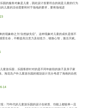
童乐园的服务对象是儿童，因此设计首要符合的就是儿童的行为
段的儿童的活动需要和对于场地的要求，要将场域进
-23
来的现象称之为“自然缺失症”。这种现象对儿童的成长是很不
感受生命，不断提高注意力及创造力，锻炼心智，激活天赋。
1
户外儿童游乐园，乐园客群针对的是不同年龄段的孩子及亲子家
放。海花岛户外儿童游乐园的规划设计充分考虑了海南的自然
06-14
现：70年代的儿童游乐园的设计在材质、功能上都较单一且