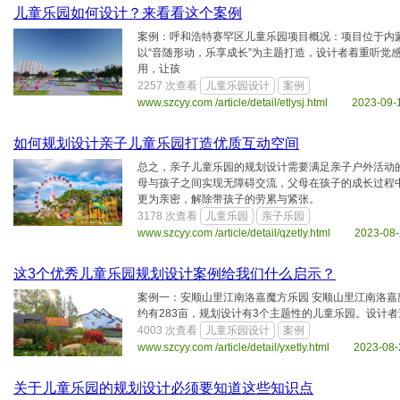
儿童乐园如何设计？来看看这个案例
案例：呼和浩特赛罕区儿童乐园项目概况：项目位于内蒙
以“音随形动，乐享成长”为主题打造，设计者着重听觉
用，让孩
2257 次查看
儿童乐园设计
案例
www.szcyy.com /article/detail/etlysj.html 2023-09-
如何规划设计亲子儿童乐园打造优质互动空间
总之，亲子儿童乐园的规划设计需要满足亲子户外活动
母与孩子之间实现无障碍交流，父母在孩子的成长过程
更为亲密，解除带孩子的劳累与紧张。
3178 次查看
儿童乐园
亲子乐园
www.szcyy.com /article/detail/qzetly.html 2023-08
这3个优秀儿童乐园规划设计案例给我们什么启示？
案例一：安顺山里江南洛嘉魔方乐园 安顺山里江南洛
约有283亩，规划设计有3个主题性的儿童乐园。设计
4003 次查看
儿童乐园设计
案例
www.szcyy.com /article/detail/yxetly.html 2023-08-
关于儿童乐园的规划设计必须要知道这些知识点