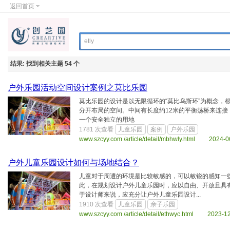
返回首页
结果:
找到相关主题 54 个
户外乐园活动空间设计案例之莫比乐园
莫比乐园的设计是以无限循环的“莫比乌斯环”为概念，
分开布局的空间。中间有长度约12米的平衡荡桥来连
一个安全独立的用地
1781 次查看
儿童乐园
案例
户外乐园
www.szcyy.com /article/detail/mbhwly.html 2024-0
户外儿童乐园设计如何与场地结合？
儿童对于周遭的环境是比较敏感的，可以敏锐的感知一
此，在规划设计户外儿童乐园时，应以自由、开放且具
于设计师来说，应充分让户外儿童乐园设计...
1910 次查看
儿童乐园
亲子乐园
www.szcyy.com /article/detail/ethwyc.html 2023-1