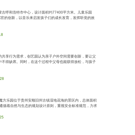
古呼和浩特市中心，设计面积约77400平方米。儿童乐园
感官的创新，以音乐来启发孩子们的成长发育，发挥听觉的效
18
的共享行为需求，创艺园认为亲子户外空间需要创新，要让父
中不得缺席。同时，在这个过程中父母也能获得放松，与孩子
-28
嘉魔方乐园位于贵州安顺旧州古镇湿地花海的景区内，总体面积
者遵循着自然与生态的规划设计原则，重视安全标准规范，力求
25