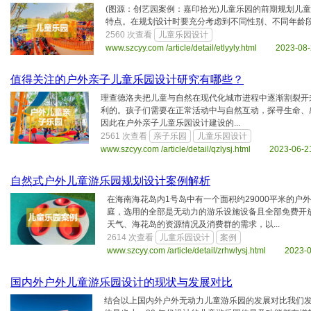
(图源：创艺园案例：嘉印拾光)儿童乐园的前期规划儿
特点。在规划设计时要充分考虑到不同性别、不同年龄
2560 次查看
儿童乐园设计
www.szcyy.com /article/detail/etlyyly.html 2023-08
值得关注的户外亲子儿童乐园设计研究有哪些？
理查德洛夫把儿童与自然在现代化城市进程中逐渐割裂开
利的。孩子们需要在正常活动中与自然互动，探寻生命、
因此在户外亲子儿童乐园设计建设的...
2561 次查看
亲子乐园
儿童乐园设计
www.szcyy.com /article/detail/qzlysj.html 2023-06-2
自然式户外儿童游乐园规划设计案例解析
在海南海花岛内1号岛中有一个面积约29000平米的
庭，选用的全部是无动力的游乐设施设备且全部免费开
天气、海花岛的资源情况及消费群的需求，以...
2614 次查看
儿童乐园设计
案例
www.szcyy.com /article/detail/zrhwlysj.html 2023-
国内外户外儿童游乐园设计的现状与发展对比
结合以上国内外户外无动力儿童游乐园的发展对比我们发