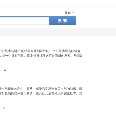
快速
根据“莫比乌斯环”的结构来规划设计的一个户外功能高低错落、
接，是一个具有明显儿童友好设计理念打造而成的乐园。乐园是
6-14
些自然现象的发生，并从中感受和学习到有关自然的知识。因
有创意的自然环境为基调，充分让儿童在环境中探索世界。对
2-29