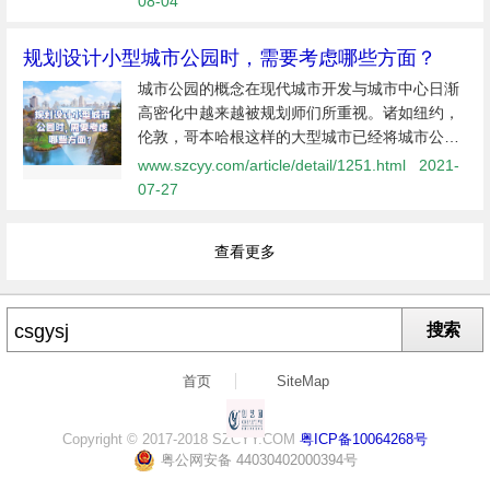
08-04
《全经联城市公园运营系统解决方
规划设计小型城市公园时，需要考虑哪些方面？
城市公园的概念在现代城市开发与城市中心日渐
高密化中越来越被规划师们所重视。诸如纽约，
伦敦，哥本哈根这样的大型城市已经将城市公园
的建设融入了城市规划和开发项目之中。作为城
www.szcyy.com/article/detail/1251.html
2021-
市公共景观的组成部分，小型城市公园虽然面积
07-27
小，但五脏俱全，在进行设计的时候...
查看更多
搜索
首页
SiteMap
Copyright © 2017-2018 SZCYY.COM
粤ICP备10064268号
粤公网安备 44030402000394号