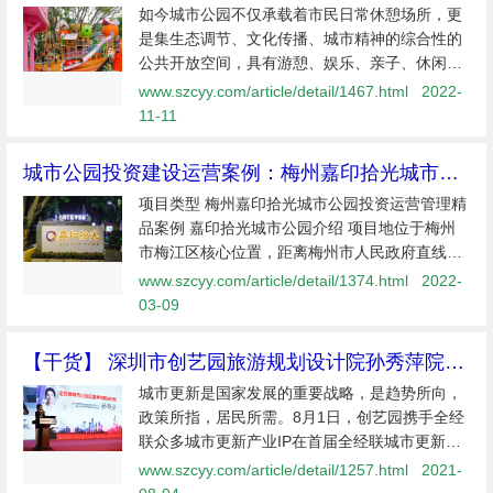
如今城市公园不仅承载着市民日常休憩场所，更
是集生态调节、文化传播、城市精神的综合性的
公共开放空间，具有游憩、娱乐、亲子、休闲、
展览、运动等多重功能，因此，如今城市公园规
www.szcyy.com/article/detail/1467.html
2022-
划设计需要考虑人文、政治、经济、历史、风
11-11
格、品味等多个维度内涵，遵循以下规...
城市公园投资建设运营案例：梅州嘉印拾光城市公
园
项目类型 梅州嘉印拾光城市公园投资运营管理精
品案例 嘉印拾光城市公园介绍 项目地位于梅州
市梅江区核心位置，距离梅州市人民政府直线距
离不超过1公里。场地位于嘉应大桥由西向东引
www.szcyy.com/article/detail/1374.html
2022-
桥部分两侧，西临梅州市梅江水系带。距离
03-09
【干货】 深圳市创艺园旅游规划设计院孙秀萍院长
在全经联首届城市更新大会发布《城市公园运营系
城市更新是国家发展的重要战略，是趋势所向，
统解决方案》分享
政策所指，居民所需。8月1日，创艺园携手全经
联众多城市更新产业IP在首届全经联城市更新大
会中为城市更新发展提供系统解决方案，深圳市
www.szcyy.com/article/detail/1257.html
2021-
创艺园旅游规划设计院孙秀萍院长代表集团发布