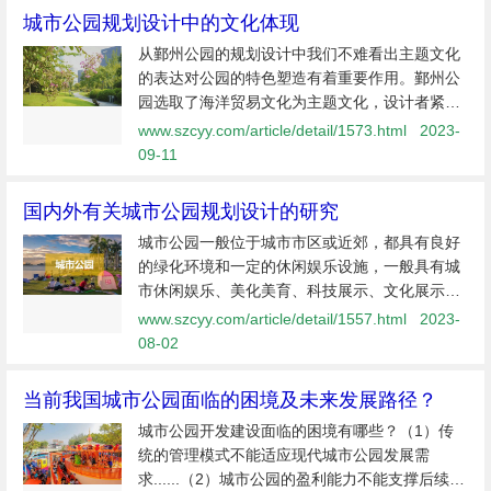
城市公园规划设计中的文化体现
从鄞州公园的规划设计中我们不难看出主题文化
的表达对公园的特色塑造有着重要作用。鄞州公
园选取了海洋贸易文化为主题文化，设计者紧紧
抓住文化主题从设计语言及呈现载体上进行表
www.szcyy.com/article/detail/1573.html
2023-
达，营造了一个丰富的城市公园空间，
09-11
国内外有关城市公园规划设计的研究
城市公园一般位于城市市区或近郊，都具有良好
的绿化环境和一定的休闲娱乐设施，一般具有城
市休闲娱乐、美化美育、科技展示、文化展示等
多种功能。属于城市绿地的一种。城市公园在规
www.szcyy.com/article/detail/1557.html
2023-
划设计上要从属于城市的整体规划。（图源：美
08-02
丽深圳公众号
当前我国城市公园面临的困境及未来发展路径？
城市公园开发建设面临的困境有哪些？（1）传
统的管理模式不能适应现代城市公园发展需
求......（2）城市公园的盈利能力不能支撑后续发