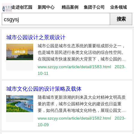
走进创艺园
新闻中心
精品案例
集团子公司
业务领域
搜索
专题
城市公园设计之景观设计
城市公园是城市生态系统的重要组成部分之一，
也是城市居民进行各类文化活动的综合性空间。
在我国城市快速发展的大背景下，城市公园的规
划设计仍较落后，景观设计也缺乏人性化的考
www.szcyy.com/article/detail/1583.html
2023-
量。作为行业内前驱的旅游规划设计公司，我们
10-11
认为公园的设计要遵循“以人为本”的...
城市文化公园的设计策略及载体
随着城市更新浪潮的到来及大众对精神文明高质
量的需求，城市公园精神文化的建设也日益重
要，如何凸显具有地域文化特色，展现公园文化
风貌成为当下公园设计中的重要研究内容。创艺
www.szcyy.com/article/detail/1582.html
2023-
园根据多年的实战经验总结了以下几个设计策
10-09
略：1、直接表达法直接表达指公园内部...