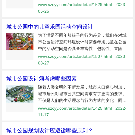
展建设......（3）当前公园的规划在功能业态上不
www.szcyy.com/article/detail/1529.html
2023-
能满足游客需求..........除此以外，我们还认为城
05-25
市公园应积极打造“公园+”的...
城市公园中的儿童乐园活动空间设计
为了满足不同年龄孩子的行为差异，我们在对城
市公园进行空间环境设计时需要考虑儿童在公园
中的活动空间是否具备丰富性、包容性、冒险性
及交往互动性等特征。结合我们多年在儿童乐园
www.szcyy.com/article/detail/1507.html
2023-
及城市公园设计中积累的丰富经验，创艺园将城
03-27
市公园中的儿童乐园分为传统儿童乐...
城市公园设计须考虑哪些因素
随着人类文明的不断发展，城市人口逐步增加，
城市居民对城市公共空间需求有了更高的要求。
不仅是人们的生活理念与行为方式的变化，同时
还有消费习惯的改变。城市公园是为城市服务，
www.szcyy.com/article/detail/1425.html
2022-
为城市居民服务的，不仅是城市展示窗口，也是
11-17
城市居民休闲娱乐，社交的场所，因...
城市公园规划设计应遵循哪些原则？