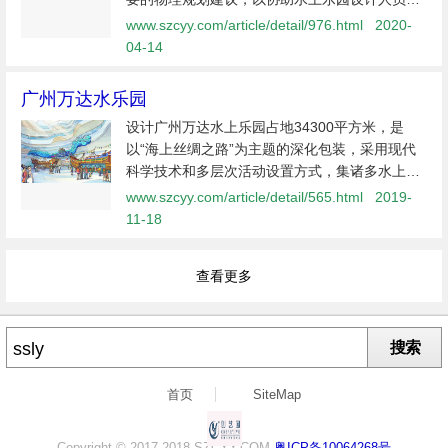
设计必须符合市场需求和预期现金流，这一点至
www.szcyy.com/article/detail/976.html
2020-
关重要。 这些物理计划指南需要在开始建造和建
04-14
造之前就位。 设
广州万达水乐园
设计广州万达水上乐园占地34300平方米，是
以“海上丝绸之路”为主题的深化包装，采用现代
科学技术和多层次活动设置方式，集诸多水上游
乐设备、休闲要素和服务接待设施于一体的设置
www.szcyy.com/article/detail/565.html
2019-
于室内的大型戏水游乐场，主要包含冒险港、海
11-18
上奇旅、海底宝藏三
查看更多
搜索
首页
SiteMap
Copyright © 2017-2018 SZCYY.COM
粤ICP备10064268号