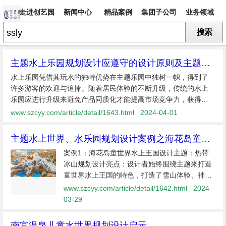
走进创艺园
新闻中心
精品案例
集团子公司
业务领域
搜索
专题
主题水上乐园规划设计应遵守的设计原则及主题打
造
水上乐园凭借其玩水的独特优势在主题乐园中独树一帜，得到了
许多游客的欢迎与追捧。随着居民体验的不断升级，传统的水上
乐园应进行升级来避免产品同质化才能提高市场竞争力，获得发
展空间。其主题性的创意设计成为吸引游客的关键，也是我们所
www.szcyy.com/article/detail/1643.html
2024-04-01
有设计师需要解决的...
主题水上世界、水乐园规划设计案例之海花岛童世
界、加勒比岛水世界、奥兰多火山湾水乐园
案例1：海花岛童世界水上王国设计主题：热带
冰山规划设计亮点：设计者始终围绕主题来打造
童世界水上王国的特色，打造了雪山体验、神秘
洞穴、沙滩漫步和探索雨林4个沉浸体验的水上
www.szcyy.com/article/detail/1642.html
2024-
乐园景观区。并且通过不同的场景变换来表
03-29
南宫温泉儿童水世界规划设计启示