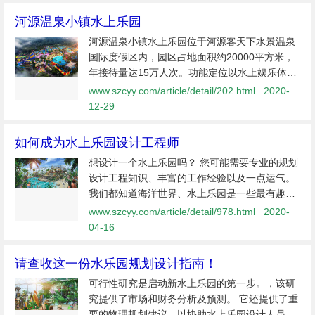
河源温泉小镇水上乐园
河源温泉小镇水上乐园位于河源客天下水景温泉
国际度假区内，园区占地面积约20000平方米，
年接待量达15万人次。功能定位以水上娱乐体验
产品为核心，综合竞技拓展、文艺表演、休闲观
www.szcyy.com/article/detail/202.html
2020-
光及水上玩乐于一体。在规划结构上“以动为主、
12-29
以静为辅、动静交替”的设计思路...
如何成为水上乐园设计工程师
想设计一个水上乐园吗？ 您可能需要专业的规划
设计工程知识、丰富的工作经验以及一点运气。
我们都知道海洋世界、水上乐园是一些最有趣的
景点，里面的滑水道或水上吸引力可以使游客度
www.szcyy.com/article/detail/978.html
2020-
过一整天甚至整个夏天。水乐园与传统主题公园
04-16
一样
请查收这一份水乐园规划设计指南！
可行性研究是启动新水上乐园的第一步。，该研
究提供了市场和财务分析及预测。 它还提供了重
要的物理规划建议，以协助水上乐园设计人员。