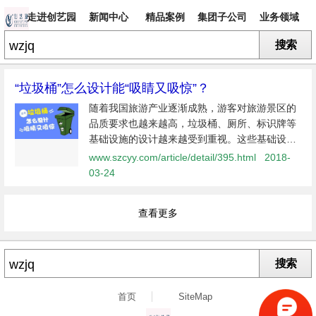
走进创艺园
新闻中心
精品案例
集团子公司
业务领域
搜索
专题
“垃圾桶”怎么设计能“吸睛又吸惊”？
随着我国旅游产业逐渐成熟，游客对旅游景区的
品质要求也越来越高，垃圾桶、厕所、标识牌等
基础设施的设计越来越受到重视。这些基础设施
的好坏，直接影响了游客对景区的印象。 垃圾桶
www.szcyy.com/article/detail/395.html
2018-
在众多的景区设施中，算不上最重要，因此也往
03-24
往不被设计者重视，但在
查看更多
搜索
首页
SiteMap