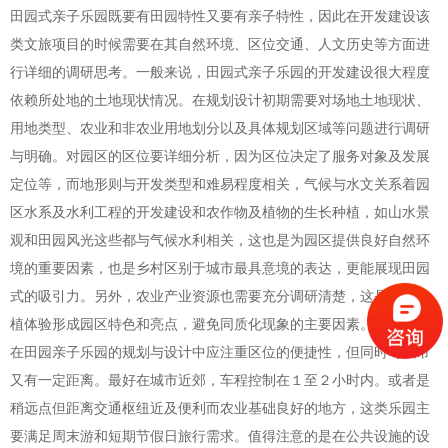
田园式亲子乐园既要有田园特性又要有亲子特性，因此在开发建设该
类文旅项目的时候需要在其自然环境、区位交通、人文历史等方面进
行详细的调研思考。一般来说，田园式亲子乐园的开发建设很大程度
依赖所处地的土地现状情况。在规划设计初期需要对场地土地现状、
用地类型、农业和非农业用地划分以及具体规划区域等问题进行调研
与明确。对园区的区位要详细分析，因为区位决定了服务对象及发展
定位等，而地形则与开发类型和难易程度相关，气候与水文关系着园
区水系及水利工程的开发建设和农作物及植物的生长种植，如山水景
观和田园风光这些都与气候水利相关，这也是为园区提供良好自然环
境的重要因素，也是乡村区别于城市最具意境的表达，更能展现田园
式的吸引力。另外，农业产业资源也需要充分调研清楚，这是园区种
植体验形成园区特色和亮点，避免同质化现象的主要因素。
在田园亲子乐园的规划与设计中应注重区位的便捷性，但同时与城市
又有一定距离。最好在城市近郊，车程控制在１至２小时内。或者是
稍远点但距离交通枢纽近及便利而农业基础良好的地方，这类乐园主
要满足周末游和短期节假日旅行需求。值得注意的是在公共设施的设