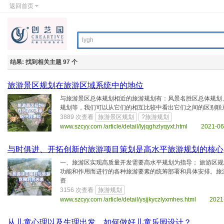
返回首页
结果:
找到相关主题 97 个
​旅游景区规划在旅游区域系统中的地位
与旅游景区总体规划相近的旅游规划有：风景名胜区总体规划
规划等，我们可以从它们的相互比较中看出它们之间的区别联
3889 次查看
旅游景区规划
?旅游规划
www.szcyy.com /article/detail/lyjqghzlyqyxt.html 2021-0
与时俱进、开拓创新的旅游项目策划是高水平旅游规划的核心
一、旅游区实现高质量开发需要高水平规划为指导； 旅游区规
功能和作用而进行的各种旅游要素的统筹部署和具体安排。旅
资
3156 次查看
旅游规划
www.szcyy.com /article/detail/ysjjkyczlyxmhes.html 2021
​从儿童心理以及生理出发，如何做好儿童乐园设计？