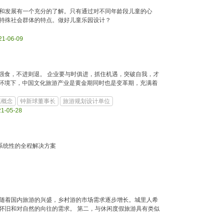
和发展有一个充分的了解。只有通过对不同年龄段儿童的心
特殊社会群体的特点。做好儿童乐园设计？
21-06-09
强食，不进则退。 企业要与时俱进，抓住机遇，突破自我，才
环境下，中国文化旅游产业是黄金期同时也是变革期，充满着
镇概念
钟新球董事长
旅游规划设计单位
21-05-28
系统性的全程解决方案
随着国内旅游的兴盛，乡村游的市场需求逐步增长。城里人希
怀旧和对自然的向往的需求。 第二，与休闲度假旅游具有类似