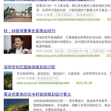
想要设计好一个儿童乐园，我们首先要对儿童的成长历程
理、生理等方面的分析，才能直观的了解青少年儿童这一
3556 次查看
儿童乐园设计
旅游规划设计
www.szcyy.com /article/detail/cetlyjslchzhel.html 20
转：钟新球董事长客商会特刊
市场的竞争是残酷的，它遵循着自然界的生存法则：弱肉
能在市场的浪潮中突围而出。在中国经济持续深化改革的
机遇和挑战。
9563 次查看
创艺园
创艺园欢乐小镇
主题乐园+小
www.szcyy.com /article/detail/zzxqdsckshtk.html 20
深圳市创艺园旅游规划设计院
专注旅游理论、旅游策划、 规划设计、主题包装、运营管理等全方位、
31000 次查看
旅游规划设计院
www.szcyy.com /article/detail/ghsjy.html 2021-05-18
看这些案例总结乡村旅游规划设计要点
乡村旅游规划的特点第一，需求量很大。旅游者寻求差旱。
望摆脱高楼峡谷、水泥森林，缓解工作高负荷的压力，荫足
的特点。注重休闲和娱乐、...