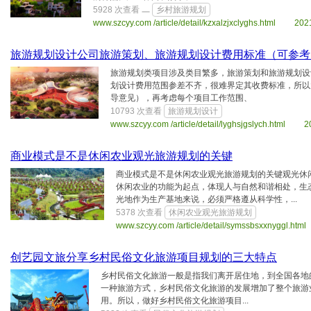
5928 次查看
乡村旅游规划
www.szcyy.com /article/detail/kzxalzjxclyghs.html 202
旅游规划设计公司旅游策划、旅游规划设计费用标准（可参考
旅游规划类项目涉及类目繁多，旅游策划和旅游规划设
划设计费用范围参差不齐，很难界定其收费标准，所以
导意见），再考虑每个项目工作范围、
10793 次查看
旅游规划设计
www.szcyy.com /article/detail/lyghsjgslych.html 
商业模式是不是休闲农业观光旅游规划的关键
商业模式是不是休闲农业观光旅游规划的关键观光休
休闲农业的功能为起点，体现人与自然和谐相处，生
光地作为生产基地来说，必须严格遵从科学性，...
5378 次查看
休闲农业观光旅游规划
www.szcyy.com /article/detail/symssbsxxnyggl.h
创艺园文旅分享乡村民俗文化旅游项目规划的三大特点
乡村民俗文化旅游一般是指我们离开居住地，到全国各地
一种旅游方式，乡村民俗文化旅游的发展增加了整个旅游
用。所以，做好乡村民俗文化旅游项目...