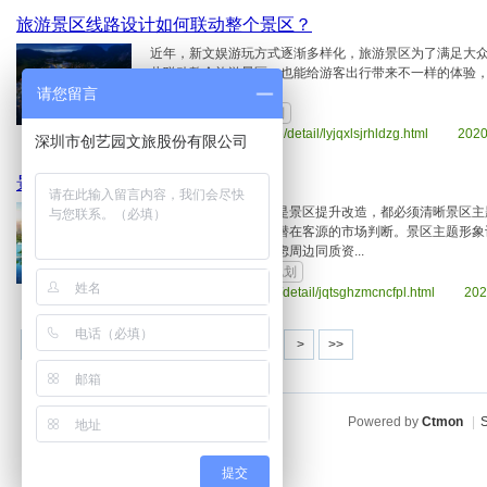
旅游景区线路设计如何联动整个景区？
近年，新文娱游玩方式逐渐多样化，旅游景区为了满足大
此联动整个旅游景区，也能给游客出行带来不一样的体验
请您留言
设计包含的内容（
4732 次查看
旅游规划
www.szcyy.com /article/detail/lyjqxlsjrhldzg.html 202
深圳市创艺园文旅股份有限公司
景区提升怎么规划才能发生“质变”
无论是新开发的景区还是景区提升改造，都必须清晰景区主
用，很大程度上影响着潜在客源的市场判断。景区主题形象
挖掘景区自身优势、考虑周边同质资...
3927 次查看
旅游规划
www.szcyy.com /article/detail/jqtsghzmcncfpl.html 20
1
2
3
4
5
6
Powered by
Ctmon
|
S
提交