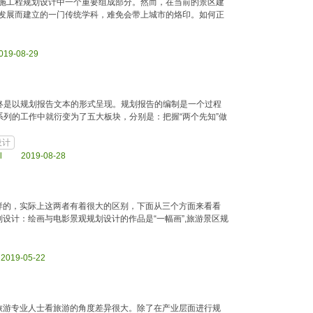
施工程规划设计中一个重要组成部分。然而，在当前的景区建
发展而建立的一门传统学科，难免会带上城市的烙印。如何正
2019-08-29
终是以规划报告文本的形式呈现。规划报告的编制是一个过程
列的工作中就衍变为了五大板块，分别是：把握“两个先知”做
设计
.html 2019-08-28
样的，实际上这两者有着很大的区别，下面从三个方面来看看
设计：绘画与电影景观规划设计的作品是“一幅画”,旅游景区规
l 2019-05-22
旅游专业人士看旅游的角度差异很大。除了在产业层面进行规