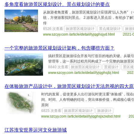
多角度看旅游景区规划设计、景点规划设计的要点
从旅游者角度看，旅游景区规划设计应强调“以人为本” （
统，方便游客找到景点。 2.游客进入景点后，有初步了
传
8526 次查看
旅游景区规划设计
景点规划设计
旅游
www.szcyy.com /article/detail/lyjqghsjyd.html 2021-
一个完整的旅游景区规划设计架构，包含哪些方面？
搞好景区是旅游综合开发与打造目的地的关键。从吸
管理等，这一系列过程共同构成了一个完整的旅游景
8840 次查看
旅游景区规划设计
景观设计
景区规
www.szcyy.com /article/detail/lyjqghsjbj.html 202
在体验旅游产品设计中，旅游景区规划设计无法忽视的四大原
时代的发展，促使更多人出行游玩时更注重“体验感”，现
间、时间、人有明确的结论，突出体验价值，构成核心吸引
原则
6825 次查看
旅游景区规划设计
旅游设计
www.szcyy.com /article/detail/lyjqghsjxzxdsd.html 20
江苏淮安世界运河文化旅游城