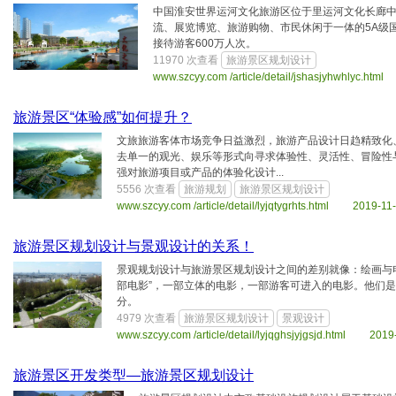
中国淮安世界运河文化旅游区位于里运河文化长廊
流、展览博览、旅游购物、市民休闲于一体的5A级
接待游客600万人次。
11970 次查看
旅游景区规划设计
www.szcyy.com /article/detail/jshasjyhwhlyc.ht
旅游景区“体验感”如何提升？
文旅旅游客体市场竞争日益激烈，旅游产品设计日趋精致化
去单一的观光、娱乐等形式向寻求体验性、灵活性、冒险性
强对旅游项目或产品的体验化设计...
5556 次查看
旅游规划
旅游景区规划设计
www.szcyy.com /article/detail/lyjqtygrhts.html 2019-11
旅游景区规划设计与景观设计的关系！
景观规划设计与旅游景区规划设计之间的差别就像：绘画与电
部电影”，一部立体的电影，一部游客可进入的电影。他们
分。
4979 次查看
旅游景区规划设计
景观设计
www.szcyy.com /article/detail/lyjqghsjyjgsjd.html 2019
旅游景区开发类型—旅游景区规划设计