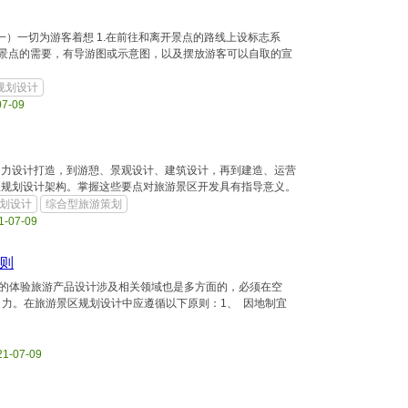
一）一切为游客着想 1.在前往和离开景点的路线上设标志系
解景点的需要，有导游图或示意图，以及摆放游客可以自取的宣
规划设计
07-09
引力设计打造，到游憩、景观设计、建筑设计，再到建造、运营
区规划设计架构。掌握这些要点对旅游景区开发具有指导意义。
划设计
综合型旅游策划
1-07-09
则
在的体验旅游产品设计涉及相关领域也是多方面的，必须在空
力。在旅游景区规划设计中应遵循以下原则：1、 因地制宜
21-07-09